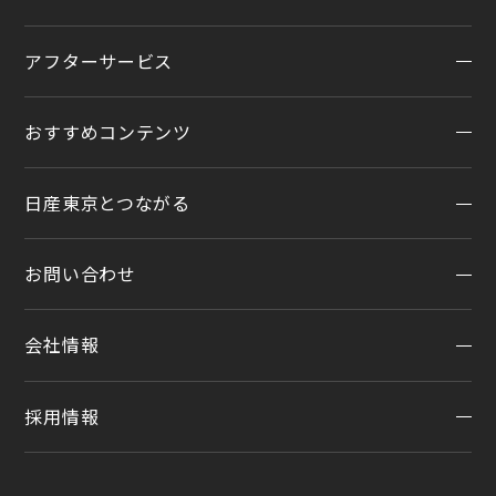
店舗リニューアル情報
福祉車両（ライフケアビークル）
店舗統合・移転のお知らせ
アフターサービス
在庫車一覧
カスタイマイズサービス
営業カレンダー
中古車ワイド保証
クルマのサブスク（P.O.P）
おすすめコンテンツ
アフターサービスTOP
法人リースオンライン受付
メンテナンスネット予約
日産東京とつながる
オンライン相談予約
おすすめコンテンツ
車検
オンライン見積り
点検
お問い合わせ
公式LINEアカウント
カタログ請求
車検立会い見積り
店舗ブログ
日産カーライフ保険
会社情報
メンテプロパック
お問い合わせTOP
公式Youtubeアカウント
イオンモール多摩平の森
季節のおすすめ商品
チャットサポート
コラム「クルマと暮らす」
カーラインアップ
採用情報
会社情報
車内空間の商品
日産車と紡ぐストーリー
企業理念
整備料金
採用情報