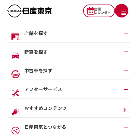
営業
カレンダー
店舗を探す
お問い合わせ
地域から探す
新車を探す
一覧から探す
お問い合わせメニュー
試乗車・展示車検索
中古車を探す
店舗リニューアル情報
福祉車両（ライフケアビークル）
店舗統合・移転のお知らせ
在庫車一覧
アフターサービス
カスタイマイズサービス
営業カレンダー
中古車ワイド保証
クルマのサブスク（P.O.P）
アフターサービスTOP
おすすめコンテンツ
法人リースオンライン受付
カタログ請求
オンライン⾒積もり
メンテナンスネット予約
ご希望のおクルマについ
ご希望のおクルマについ
日産東京とつながる
オンライン相談予約
車検
て、
最寄りの店舗にご依頼
て、
最寄りの店舗にご依頼