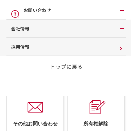
オンライン見積り
いただけます。
いただけます。
点検
公式LINEアカウント
お問い合わせ
カタログ請求
車検立会い見積り
店舗ブログ
日産カーライフ保険
お問い合わせTOP
会社情報
メンテプロパック
公式Youtubeアカウント
イオンモール多摩平の森
チャットサポート
季節のおすすめ商品
コラム「クルマと暮らす」
会社情報
採用情報
車内空間の商品
試乗のご予約
⾞検・点検のご予約
日産車と紡ぐストーリー
企業理念
整備料金
ご希望のおクルマについ
車検・点検・その他メンテ
トップに戻る
お客さまよりお預かりする大切な書類について
て、
事前にご予約いただけ
ナンスが
ご予約いただけま
タイヤ・ホイールセットお預かりサービス
ます。
す。
SDGsへの取り組み
抗菌・抗ウイルスコートロングタイプ
ダイバーシティ＆インクルージョン
モータースポーツ室
電子公告
企業年金
自動車引取業登録通知書
その他お問い合わせ
所有権解除