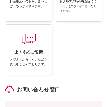
日産東京へのお問い合わせ
おクルマの所有権解除につ
お客さま本位の業務運営方針（FD宣言）
は
こちらから承ります。
いて、
お問い合わせいただ
けます。
金融商品販売の勧誘方針
価格協議に関する基本方針
日産ピーズフィールドクラフト
ルノーNT販売
よくあるご質問
お客さまからよくいただく
質問を
まとめております。
お問い合わせ窓口