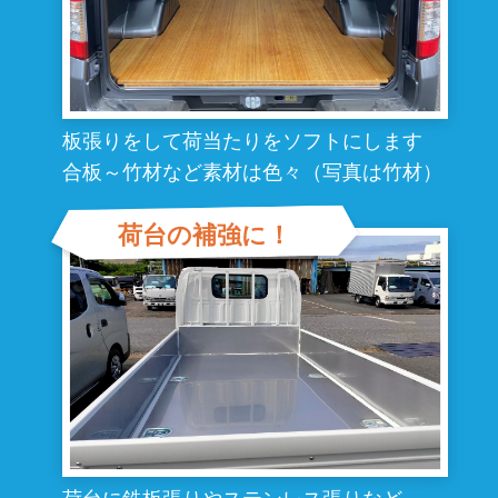
板張りをして荷当たりをソフトにします
合板～竹材など素材は色々（写真は竹材）
荷台の補強に！