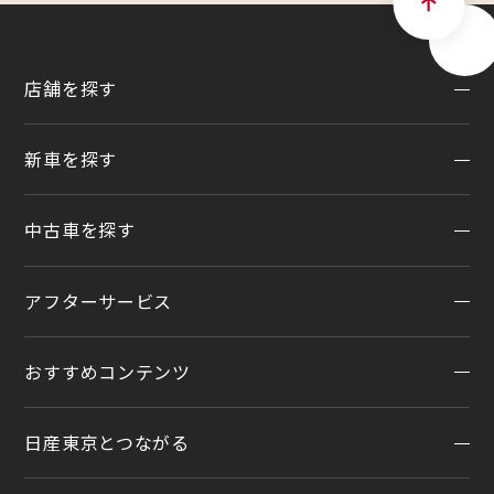
店舗を探す
新車を探す
地域から探す
一覧から探す
中古車を探す
試乗車・展示車検索
店舗リニューアル情報
福祉車両（ライフケアビークル）
店舗統合・移転のお知らせ
アフターサービス
在庫車一覧
カスタイマイズサービス
営業カレンダー
中古車ワイド保証
クルマのサブスク（P.O.P）
おすすめコンテンツ
アフターサービスTOP
法人リースオンライン受付
メンテナンスネット予約
日産東京とつながる
オンライン相談予約
おすすめコンテンツ
車検
オンライン見積り