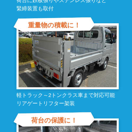
荷台に鉄板張りやステンレス張りなど
緊締装置も取付
重量物の積載に！
軽トラック～2トンクラス車まで対応可能
リアゲートリフター架装
荷台の保護に！