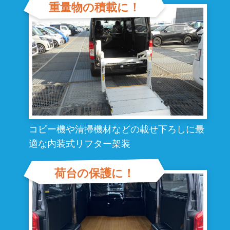
重量物の積載に！
コピー機や清掃機材などの載せ下ろしに
最
適な内装式リフター架装
荷台の保護に！