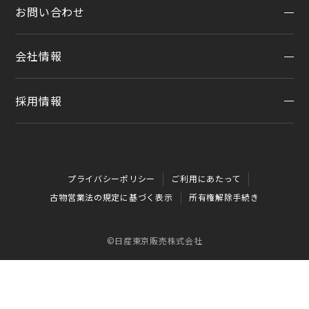
点検
お問い合わせ
公式LINEアカウント
カタログ請求
車検立会い見積り
店舗ブログ
日産カーライフ保険
会社情報
メンテプロパック
お問い合わせTOP
公式Youtubeアカウント
イオンモール多摩平の森
季節のおすすめ商品
チャットサポート
コラム「クルマと暮らす」
カーラインアップ
採用情報
会社情報
車内空間の商品
日産車と紡ぐストーリー
企業理念
整備料金
採用情報
お客さまよりお預かりする大切な書類について
タイヤ・ホイールセットお預かりサービス
プライバシーポリシー
ご利用にあたって
SDGsへの取り組み
抗菌・抗ウイルスコートロングタイプ
古物営業法の規定に基づく表示
所有権解除手続き
ダイバーシティ＆インクルージョン
モータースポーツ室
電子公告
©日産東京販売株式会社
企業年金
自動車引取業登録通知書