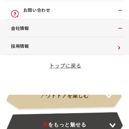
オンライン見積り
点検
カーライフの楽しさを、
公式LINEアカウント
お問い合わせ
カタログ請求
車検立会い見積り
店舗ブログ
もっと。
日産カーライフ保険
お問い合わせTOP
会社情報
メンテプロパック
公式Youtubeアカウント
イオンモール多摩平の森
おクルマを自分好みの1台にカスタムしませんか？快
チャットサポート
季節のおすすめ商品
コラム「クルマと暮らす」
会社情報
適な装備やワクワクするアイテムに変えることで、
採用情報
車内空間の商品
日産車と紡ぐストーリー
カーライフがもっと楽しくなります！
企業理念
整備料金
トップに戻る
お客さまよりお預かりする大切な書類について
タイヤ・ホイールセットお預かりサービス
SDGsへの取り組み
抗菌・抗ウイルスコートロングタイプ
ダイバーシティ＆インクルージョン
モータースポーツ室
ア
ウトドアを楽しむ
電子公告
企業年金
自動車引取業登録通知書
車
をもっと魅せる