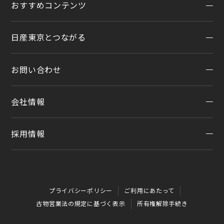
おすすめコンテンツ
アフターサービスTOP
法人リースオンライン受付
メンテナンスネット予約
日産東京とつながる
オンライン相談予約
おすすめコンテンツ
車検
オンライン見積り
点検
お問い合わせ
公式LINEアカウント
カタログ請求
車検立会い見積り
店舗ブログ
日産カーライフ保険
会社情報
メンテプロパック
お問い合わせTOP
公式Youtubeアカウント
イオンモール多摩平の森
季節のおすすめ商品
チャットサポート
コラム「クルマと暮らす」
カーラインアップ
採用情報
会社情報
車内空間の商品
日産車と紡ぐストーリー
企業理念
整備料金
採用情報
お客さまよりお預かりする大切な書類について
タイヤ・ホイールセットお預かりサービス
プライバシーポリシー
ご利用にあたって
SDGsへの取り組み
抗菌・抗ウイルスコートロングタイプ
古物営業法の規定に基づく表示
所有権解除手続き
ダイバーシティ＆インクルージョン
モータースポーツ室