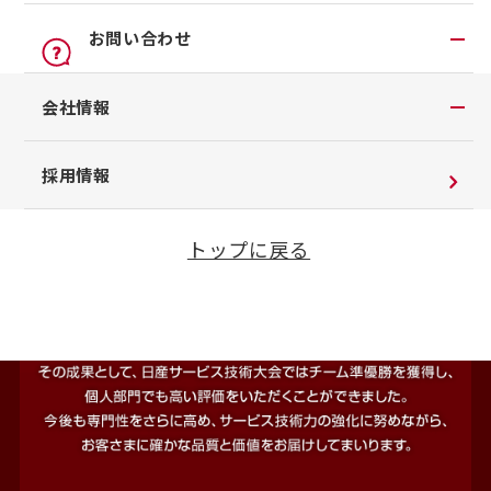
オンライン見積り
点検
公式LINEアカウント
お問い合わせ
カタログ請求
車検立会い見積り
店舗ブログ
日産カーライフ保険
お問い合わせTOP
会社情報
メンテプロパック
公式Youtubeアカウント
イオンモール多摩平の森
チャットサポート
季節のおすすめ商品
コラム「クルマと暮らす」
会社情報
採用情報
車内空間の商品
日産車と紡ぐストーリー
企業理念
整備料金
トップに戻る
お客さまよりお預かりする大切な書類について
タイヤ・ホイールセットお預かりサービス
SDGsへの取り組み
抗菌・抗ウイルスコートロングタイプ
ダイバーシティ＆インクルージョン
モータースポーツ室
電子公告
企業年金
自動車引取業登録通知書