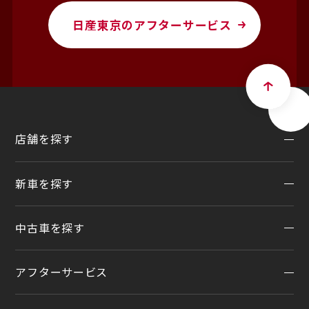
お客さま本位の業務運営方針（FD宣言）
日産東京のアフターサービス
金融商品販売の勧誘方針
価格協議に関する基本方針
日産ピーズフィールドクラフト
ルノーNT販売
店舗を探す
新車を探す
地域から探す
一覧から探す
中古車を探す
試乗車・展示車検索
店舗リニューアル情報
福祉車両（ライフケアビークル）
店舗統合・移転のお知らせ
アフターサービス
在庫車一覧
カスタイマイズサービス
営業カレンダー
中古車ワイド保証
クルマのサブスク（P.O.P）