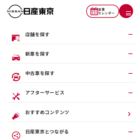
営業
カレンダー
店舗を探す
地域から探す
新車を探す
一覧から探す
試乗車・展示車検索
中古車を探す
店舗リニューアル情報
福祉車両（ライフケアビークル）
店舗統合・移転のお知らせ
在庫車一覧
アフターサービス
カスタイマイズサービス
営業カレンダー
中古車ワイド保証
クルマのサブスク（P.O.P）
アフターサービスTOP
おすすめコンテンツ
法人リースオンライン受付
メンテナンスネット予約
日産東京とつながる
オンライン相談予約
車検