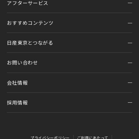
アフターサービス
在庫車一覧
カスタイマイズサービス
営業カレンダー
中古車ワイド保証
クルマのサブスク（P.O.P）
おすすめコンテンツ
アフターサービスTOP
法人リースオンライン受付
メンテナンスネット予約
日産東京とつながる
オンライン相談予約
おすすめコンテンツ
車検
オンライン見積り
点検
お問い合わせ
公式LINEアカウント
カタログ請求
車検立会い見積り
店舗ブログ
日産カーライフ保険
会社情報
メンテプロパック
お問い合わせTOP
公式Youtubeアカウント
イオンモール多摩平の森
メンテナンス商品TOP
チャットサポート
コラム「クルマと暮らす」
カーラインアップ
採用情報
会社情報
季節のおすすめ商品
日産車と紡ぐストーリー
企業理念
整備料金
採用情報
お客さまよりお預かりする大切な書類について
タイヤ・ホイールセットお預かりサービス
プライバシーポリシー
ご利用にあたって
SDGsへの取り組み