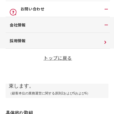
オンライン見積り
点検
公式LINEアカウント
お問い合わせ
カタログ請求
車検立会い見積り
店舗ブログ
日産カーライフ保険
お問い合わせTOP
会社情報
メンテプロパック
公式Youtubeアカウント
イオンモール多摩平の森
方針1
チャットサポート
メンテナンス商品TOP
コラム「クルマと暮らす」
会社情報
採用情報
季節のおすすめ商品
日産車と紡ぐストーリー
企業理念
整備料金
お客さまのカーライフを守るために、お客
トップに戻る
お客さまよりお預かりする大切な書類について
さまニーズの把握とご意向を確認し、最適
タイヤ・ホイールセットお預かりサービス
SDGsへの取り組み
な自動車保険を
適正かつわかりやすくお伝
抗菌・抗ウイルスコートロングタイプ
えし、安心・安全をお届けすることをお約
ダイバーシティ＆インクルージョン
モータースポーツ室
束します。
電子公告
（顧客本位の業務運営に関する原則2および5および6）
企業年金
自動車引取業登録通知書
具体的な取組