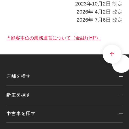
2023年10月2日 制定
2026年 4月2日 改定
2026年 7月6日 改定
＊顧客本位の業務運営について（金融庁HP）
店舗を探す
新車を探す
地域から探す
一覧から探す
中古車を探す
試乗車・展示車検索
店舗リニューアル情報
福祉車両（ライフケアビークル）
店舗統合・移転のお知らせ