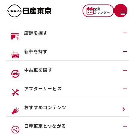
営業
カレンダー
店舗を探す
お客さま本位の業務運営方針
地域から探す
新車を探す
（FD宣言）
一覧から探す
試乗車・展示車検索
中古車を探す
店舗リニューアル情報
当社はお客さまの声を真摯に受け
福祉車両（ライフケアビークル）
店舗統合・移転のお知らせ
在庫車一覧
アフターサービス
止め、
安心・安全なカーライフを
カスタイマイズサービス
営業カレンダー
中古車ワイド保証
お過ごしいただくために最適な商
クルマのサブスク（P.O.P）
アフターサービスTOP
おすすめコンテンツ
品・サービスの提供を通じて、
法人リースオンライン受付
メンテナンスネット予約
保険代理店で加入するメリットの
日産東京とつながる
オンライン相談予約
車検
最大化を目指します。