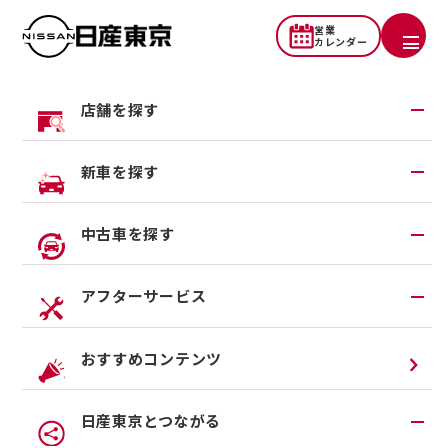
営業
カレンダー
店舗を探す
勧誘方針
地域から探す
新車を探す
一覧から探す
試乗車・展示車検索
中古車を探す
店舗リニューアル情報
福祉車両（ライフケアビークル）
お客さまの視点に立ってご満足いただ
店舗統合・移転のお知らせ
在庫車一覧
アフターサービス
けるように努めます
カスタイマイズサービス
営業カレンダー
中古車ワイド保証
クルマのサブスク（P.O.P）
アフターサービスTOP
おすすめコンテンツ
保険その他の金融商品の販売にあたって
法人リースオンライン受付
メンテナンスネット予約
・お客さまの商品に関する知識、購入経験、購入目
日産東京とつながる
オンライン相談予約
車検
的、財産状況など、商品の特性に応じた必要な事