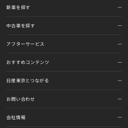
新車を探す
地域から探す
一覧から探す
中古車を探す
試乗車・展示車検索
店舗リニューアル情報
福祉車両（ライフケアビークル）
店舗統合・移転のお知らせ
アフターサービス
在庫車一覧
カスタイマイズサービス
営業カレンダー
中古車ワイド保証
クルマのサブスク（P.O.P）
おすすめコンテンツ
アフターサービスTOP
法人リースオンライン受付
メンテナンスネット予約
日産東京とつながる
オンライン相談予約
おすすめコンテンツ
車検
オンライン見積り
点検
お問い合わせ
公式LINEアカウント
カタログ請求
車検立会い見積り
店舗ブログ
日産カーライフ保険
会社情報
メンテプロパック
お問い合わせTOP
公式Youtubeアカウント
イオンモール多摩平の森