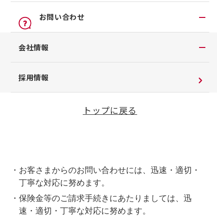
オンライン見積り
項を総合的に勘案し、お客さまのご意向と実情に
点検
公式LINEアカウント
お問い合わせ
沿った商品の説明および提供に努めます。
カタログ請求
車検立会い見積り
店舗ブログ
・特に市場リスクを伴う投資性商品については、そ
日産カーライフ保険
お問い合わせTOP
会社情報
メンテプロパック
のリスクの内容について適切な説明に努めます。
公式Youtubeアカウント
イオンモール多摩平の森
チャットサポート
季節のおすすめ商品
・お客さまにご迷惑をおかけする時間帯や場所、方
コラム「クルマと暮らす」
会社情報
採用情報
法での勧誘はいたしません。
車内空間の商品
日産車と紡ぐストーリー
企業理念
・お客さまに商品についての重要事項を正しくご理
整備料金
解いただけるように努めます。また、販売形態に
トップに戻る
お客さまよりお預かりする大切な書類について
タイヤ・ホイールセットお預かりサービス
応じて適切な説明に努めます。
SDGsへの取り組み
抗菌・抗ウイルスコートロングタイプ
各種の対応にあたって
ダイバーシティ＆インクルージョン
モータースポーツ室
電子公告
・お客さまからのお問い合わせには、迅速・適切・
丁寧な対応に努めます。
企業年金
・保険金等のご請求手続きにあたりましては、迅
自動車引取業登録通知書
速・適切・丁寧な対応に努めます。