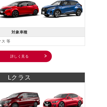
自動車引取業登録通知書
お客さま本位の業務運営方針（FD宣
言）
金融商品販売の勧誘方針
対象車種
価格協議に関する基本方針
クス 等
日産ピーズフィールドクラフト
詳しく見る
ルノーNT販売
Lクラス