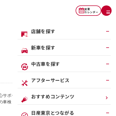
営業
カレンダー
店舗を探す
地域から探す
新車を探す
一覧から探す
試乗車・展示車検索
中古車を探す
店舗リニューアル情報
福祉車両（ライフケアビークル）
店舗統合・移転のお知らせ
在庫車一覧
アフターサービス
カスタイマイズサービス
営業カレンダー
中古車ワイド保証
クルマのサブスク（P.O.P）
アフターサービスTOP
おすすめコンテンツ
心サポートプランです。
の車検まで定期的にチェック。
法人リースオンライン受付
メンテナンスネット予約
日産東京とつながる
オンライン相談予約