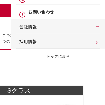
車検
オンライン見積り
点検
メリット3
公式LINEアカウント
お問い合わせ
カタログ請求
車検立会い見積り
店舗ブログ
予算で選べて安心
お問い合わせTOP
会社情報
日産カーライフ保険
メンテプロパック
公式Youtubeアカウント
チャットサポート
ご予算やおクルマの使用年数にあわせて4
イオンモール多摩平の森
季節のおすすめ商品
コラム「クルマと暮らす」
会社情報
採用情報
つのラインナップをご用意しました。
車内空間の商品
日産車と紡ぐストーリー
企業理念
トップに戻る
整備料金
お客さまよりお預かりする大切な書類に
ついて
タイヤ・ホイールセットお預かりサービ
ス
SDGsへの取り組み
抗菌・抗ウイルスコートロングタイプ
ダイバーシティ＆インクルージョン
Sクラス
モータースポーツ室
電子公告
企業年金