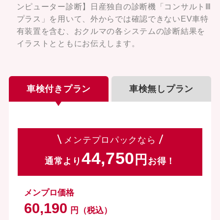
ンピューター診断】日産独自の診断機「コンサルトⅢ
プラス」を用いて、外からでは確認できないEV車特
有装置を含む、おクルマの各システムの診断結果を
イラストとともにお伝えします。
車検付きプラン
車検無しプラン
メンテプロパックなら
44,750
通常より
お得！
メンプロ価格
60,190
円（税込）