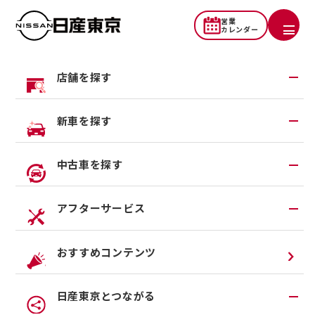
営業
カレンダー
店舗を探す
メンテプロパック料金表
地域から探す
新車を探す
（EV Mクラス）
一覧から探す
試乗車・展示車検索
中古車を探す
店舗リニューアル情報
福祉車両（ライフケアビークル）
店舗統合・移転のお知らせ
対象車種
在庫車一覧
アフターサービス
カスタイマイズサービス
営業カレンダー
中古車ワイド保証
クルマのサブスク（P.O.P）
アフターサービスTOP
おすすめコンテンツ
法人リースオンライン受付
メンテナンスネット予約
日産東京とつながる
オンライン相談予約
車検