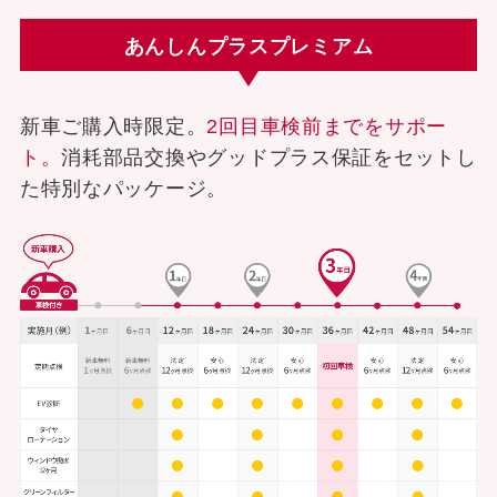
お客さま本位の業務運営方針（FD宣言）
あんしんプラスプレミアム
金融商品販売の勧誘方針
価格協議に関する基本方針
新車ご購入時限定。
2回目車検前までをサポー
日産ピーズフィールドクラフト
ト。
消耗部品交換やグッドプラス保証をセットし
ルノーNT販売
た特別なパッケージ。