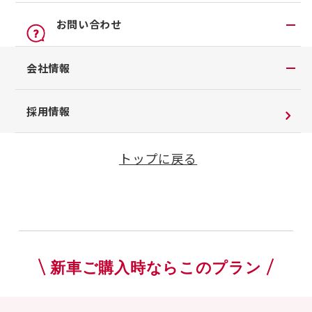
オンライン見積り
点検
公式LINEアカウント
お問い合わせ
アリア
カタログ請求
車検立会い見積り
店舗ブログ
日産カーライフ保険
お問い合わせTOP
会社情報
メンテプロパック
公式Youtubeアカウント
イオンモール多摩平の森
プランを選ぶ
チャットサポート
季節のおすすめ商品
コラム「クルマと暮らす」
会社情報
採用情報
車内空間の商品
日産車と紡ぐストーリー
企業理念
車検まであと2年なら
整備料金
トップに戻る
お客さまよりお預かりする大切な書類について
タイヤ・ホイールセットお預かりサービス
18ヶ月徹底サポートなら
SDGsへの取り組み
抗菌・抗ウイルスコートロングタイプ
車検まであと1年なら
ダイバーシティ＆インクルージョン
モータースポーツ室
電子公告
新車ご購入時ならこのプラン
企業年金
自動車引取業登録通知書