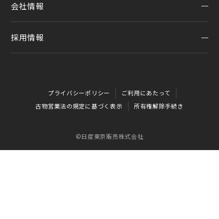
会社情報
メンテプロパック
お問い合わせTOP
公式Youtubeアカウント
イオンモール多摩平の森
季節のおすすめ商品
チャットサポート
コラム「クルマと暮らす」
カーラインアップ
採用情報
会社情報
車内空間の商品
日産車と紡ぐストーリー
企業理念
整備料金
採用情報
お客さまよりお預かりする大切な書類について
タイヤ・ホイールセットお預かりサービス
プライバシーポリシー
ご利用にあたって
SDGsへの取り組み
抗菌・抗ウイルスコートロングタイプ
古物営業法の規定に基づく表示
所有権解除手続き
ダイバーシティ＆インクルージョン
モータースポーツ室
電子公告
©日産東京販売株式会社
企業年金
自動車引取業登録通知書
お客さま本位の業務運営方針（FD宣言）
金融商品販売の勧誘方針