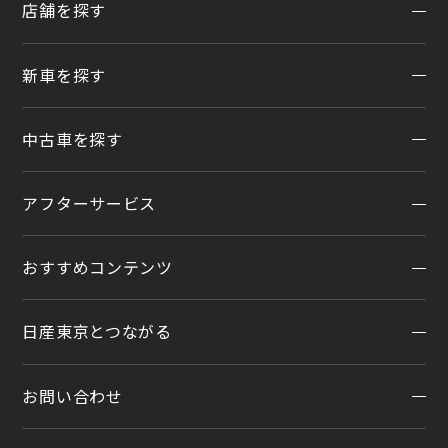
店舗を探す
新車を探す
地域から探す
一覧から探す
中古車を探す
試乗車・展示車検索
店舗リニューアル情報
福祉車両（ライフケアビークル）
店舗統合・移転のお知らせ
アフターサービス
在庫車一覧
カスタイマイズサービス
営業カレンダー
中古車ワイド保証
クルマのサブスク（P.O.P）
おすすめコンテンツ
アフターサービスTOP
法人リースオンライン受付
メンテナンスネット予約
日産東京とつながる
オンライン相談予約
おすすめコンテンツ
車検
オンライン見積り
点検
お問い合わせ
公式LINEアカウント
カタログ請求
車検立会い見積り
店舗ブログ
日産カーライフ保険