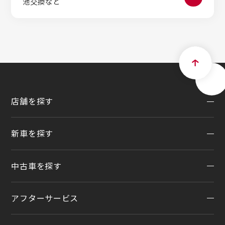
池交換など
店舗を探す
新車を探す
地域から探す
一覧から探す
中古車を探す
試乗車・展示車検索
店舗リニューアル情報
福祉車両（ライフケアビークル）
店舗統合・移転のお知らせ
アフターサービス
在庫車一覧
カスタイマイズサービス
営業カレンダー
中古車ワイド保証
クルマのサブスク（P.O.P）