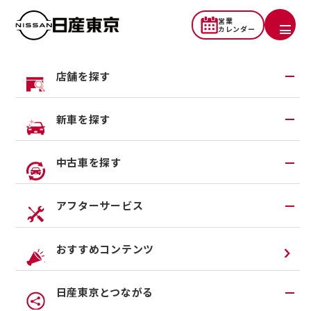
営業
カレンダー
店舗を探す
地域から探す
新車を探す
一覧から探す
試乗車・展示車検索
中古車を探す
店舗リニューアル情報
福祉車両（ライフケアビークル）
店舗統合・移転のお知らせ
在庫車一覧
アフターサービス
カスタイマイズサービス
営業カレンダー
中古車ワイド保証
Maintenance Products
クルマのサブスク（P.O.P）
アフターサービスTOP
おすすめコンテンツ
メンテナンス商品
法人リースオンライン受付
メンテナンスネット予約
日産東京とつながる
オンライン相談予約
車検