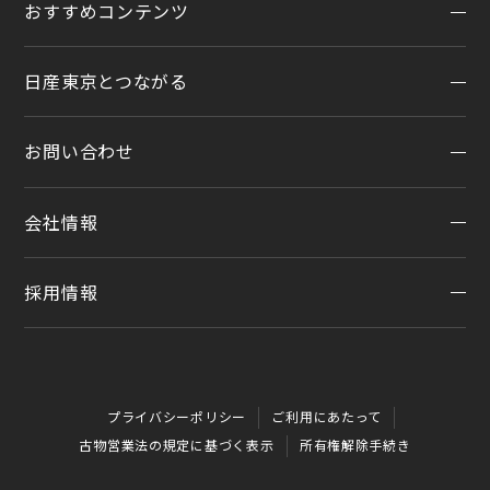
おすすめコンテンツ
アフターサービスTOP
法人リースオンライン受付
メンテナンスネット予約
日産東京とつながる
オンライン相談予約
おすすめコンテンツ
車検
オンライン見積り
点検
お問い合わせ
公式LINEアカウント
カタログ請求
車検立会い見積り
店舗ブログ
日産カーライフ保険
会社情報
メンテプロパック
お問い合わせTOP
公式Youtubeアカウント
イオンモール多摩平の森
季節のおすすめ商品
チャットサポート
コラム「クルマと暮らす」
カーラインアップ
採用情報
会社情報
車内空間の商品
日産車と紡ぐストーリー
企業理念
整備料金
採用情報
お客さまよりお預かりする大切な書類について
タイヤ・ホイールセットお預かりサービス
プライバシーポリシー
ご利用にあたって
SDGsへの取り組み
抗菌・抗ウイルスコートロングタイプ
古物営業法の規定に基づく表示
所有権解除手続き
ダイバーシティ＆インクルージョン
モータースポーツ室