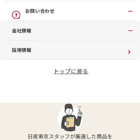
オンライン見積り
点検
公式LINEアカウント
お問い合わせ
カーライフにプロ品質の安心を
カタログ請求
車検立会い見積り
店舗ブログ
日産カーライフ保険
メンテナンスなら
お問い合わせTOP
会社情報
メンテプロパック
公式Youtubeアカウント
日産東京にお任せください
イオンモール多摩平の森
チャットサポート
季節のおすすめ商品
コラム「クルマと暮らす」
会社情報
採用情報
私たちが目指すのは、クルマとともに進化するアフ
車内空間の商品
日産車と紡ぐストーリー
企業理念
ターサービス。
日産東京では、お客さまが快適に、
整備料金
トップに戻る
そして安心してお乗りいただくための多数のメンテ
お客さまよりお預かりする大切な書類について
タイヤ・ホイールセットお預かりサービス
ナンス商品をご用意しています。
SDGsへの取り組み
抗菌・抗ウイルスコートロングタイプ
ダイバーシティ＆インクルージョン
モータースポーツ室
電子公告
企業年金
自動車引取業登録通知書
日産東京スタッフが厳選した商品を