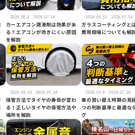
2026.06.4
2026.07.24
2026.05.15
2026.07.24
因
カーエアコン潤滑剤は効果があ
ガラスコーティングと
い
る？エアコンが効きにくい原因
費用相場についても解
を解説
2026.03.19
2026.07.24
2026.03.9
2026.07.24
時
保管方法でタイヤの寿命が変わ
車の買い替え時期の見
場
る！正しいタイヤの保管方法や
つの判断基準と最適な
場所を解説
グ