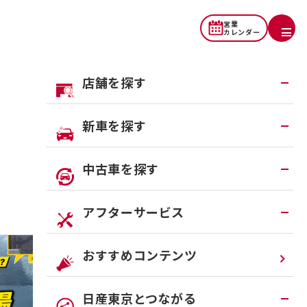
営業
カレンダー
店舗を探す
地域から探す
新車を探す
一覧から探す
試乗車・展示車検索
中古車を探す
店舗リニューアル情報
福祉車両（ライフケアビークル）
店舗統合・移転のお知らせ
在庫車一覧
アフターサービス
カスタイマイズサービス
営業カレンダー
中古車ワイド保証
クルマのサブスク（P.O.P）
アフターサービスTOP
おすすめコンテンツ
法人リースオンライン受付
メンテナンスネット予約
日産東京とつながる
オンライン相談予約