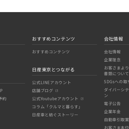
おすすめコンテンツ
会社情報
おすすめコンテンツ
会社情報
企業理念
お客さまよ
日産東京とつながる
書類につい
SDGsへの
公式LINEアカウント
ダイバーシ
P
店舗ブログ
ン
予約
公式Youtubeアカウント
電子公告
コラム「クルマと暮らす」
企業年金
日産車と紡ぐストーリー
自動車引取
お客さま本位