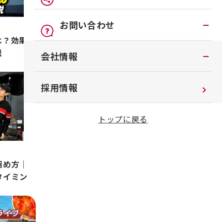
車検
オンライン見積り
点検
公式LINEアカウント
お問い合わせ
カタログ請求
車検立会い見積り
は？効果や
店舗ブログ
説
お問い合わせTOP
会社情報
日産カーライフ保険
メンテプロパック
公式Youtubeアカウント
チャットサポート
イオンモール多摩平の森
季節のおすすめ商品
コラム「クルマと暮らす」
会社情報
採用情報
車内空間の商品
日産車と紡ぐストーリー
企業理念
トップに戻る
整備料金
お客さまよりお預かりする大切な書類に
ついて
タイヤ・ホイールセットお預かりサービ
ス
SDGsへの取り組み
極め方｜4
抗菌・抗ウイルスコートロングタイプ
タイミン
ダイバーシティ＆インクルージョン
モータースポーツ室
電子公告
企業年金