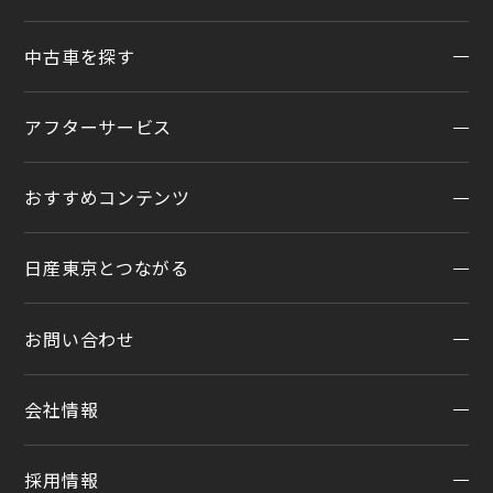
一覧から探す
中古車を探す
試乗車・展示車検索
店舗リニューアル情報
福祉車両（ライフケアビークル）
店舗統合・移転のお知らせ
アフターサービス
在庫車一覧
カスタイマイズサービス
営業カレンダー
中古車ワイド保証
クルマのサブスク（P.O.P）
おすすめコンテンツ
アフターサービスTOP
法人リースオンライン受付
メンテナンスネット予約
日産東京とつながる
オンライン相談予約
おすすめコンテンツ
車検
オンライン見積り
点検
お問い合わせ
公式LINEアカウント
カタログ請求
車検立会い見積り
店舗ブログ
日産カーライフ保険
会社情報
メンテプロパック
お問い合わせTOP
公式Youtubeアカウント
イオンモール多摩平の森
季節のおすすめ商品
チャットサポート
コラム「クルマと暮らす」
カーラインアップ
採用情報
会社情報