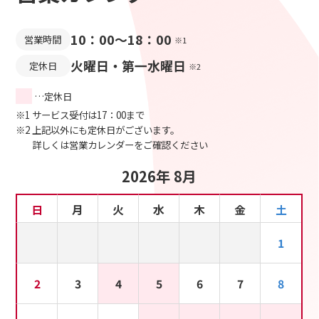
10：00～18：00
営業時間
※1
火曜日・第一水曜日
定休日
※2
…定休日
※1 サービス受付は17：00まで
※2 上記以外にも定休日がございます。
詳しくは営業カレンダーをご確認ください
2026年 8月
日
月
火
水
木
金
土
1
2
3
4
5
6
7
8