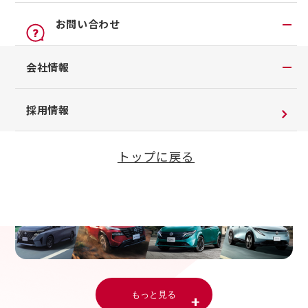
オンライン見積り
点検
公式LINEアカウント
お問い合わせ
カタログ請求
車検立会い見積り
店舗ブログ
日産カーライフ保険
お問い合わせTOP
会社情報
メンテプロパック
公式Youtubeアカウント
イオンモール多摩平の森
チャットサポート
季節のおすすめ商品
コラム「クルマと暮らす」
会社情報
採用情報
車内空間の商品
日産車と紡ぐストーリー
企業理念
整備料金
トップに戻る
お客さまよりお預かりする大切な書類について
タイヤ・ホイールセットお預かりサービス
SDGsへの取り組み
抗菌・抗ウイルスコートロングタイプ
ダイバーシティ＆インクルージョン
モータースポーツ室
電子公告
企業年金
自動車引取業登録通知書
もっと見る