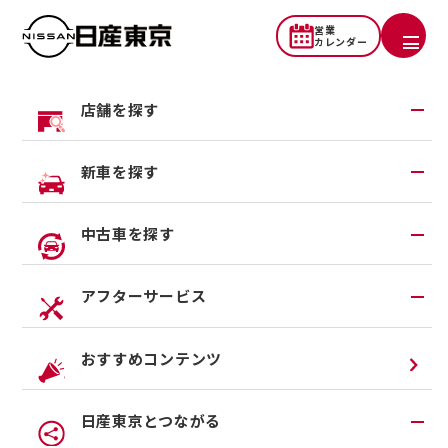
営業
カレンダー
店舗を探す
地域から探す
新車を探す
一覧から探す
試乗車・展示車検索
中古車を探す
店舗リニューアル情報
福祉車両（ライフケアビークル）
店舗統合・移転のお知らせ
在庫車一覧
アフターサービス
カスタイマイズサービス
営業カレンダー
中古車ワイド保証
クルマのサブスク（P.O.P）
アフターサービスTOP
おすすめコンテンツ
法人リースオンライン受付
メンテナンスネット予約
日産東京とつながる
オンライン相談予約
車検