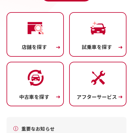
お客さま本位の業務運営方針（FD宣言）
金融商品販売の勧誘方針
価格協議に関する基本方針
日産ピーズフィールドクラフト
店舗を探す
試乗車を探す
ルノーNT販売
中古車を探す
アフターサービス
重要なお知らせ