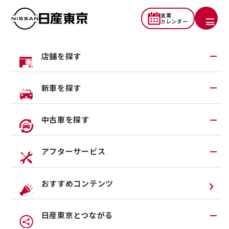
営業
カレンダー
トップ
コラム
店舗を探す
Pick Up!
地域から探す
新車を探す
一覧から探す
試乗車・展示車検索
中古車を探す
店舗リニューアル情報
福祉車両（ライフケアビークル）
店舗統合・移転のお知らせ
在庫車一覧
アフターサービス
カスタイマイズサービス
営業カレンダー
中古車ワイド保証
クルマのサブスク（P.O.P）
アフターサービスTOP
おすすめコンテンツ
法人リースオンライン受付
メンテナンスネット予約
2026.07.16
2026.07.24
日産東京とつながる
オンライン相談予約
車検
ロードノイズが気になる！原因や簡