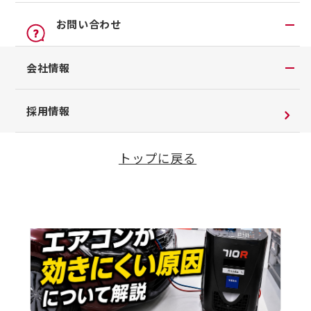
オンライン見積り
点検
単に試せる対策方法について解説
公式LINEアカウント
お問い合わせ
カタログ請求
車検立会い見積り
店舗ブログ
日産カーライフ保険
お問い合わせTOP
会社情報
メンテプロパック
公式Youtubeアカウント
イオンモール多摩平の森
チャットサポート
季節のおすすめ商品
コラム「クルマと暮らす」
会社情報
採用情報
Recommendation
車内空間の商品
日産車と紡ぐストーリー
おすすめの記事
企業理念
整備料金
トップに戻る
お客さまよりお預かりする大切な書類について
タイヤ・ホイールセットお預かりサービス
SDGsへの取り組み
抗菌・抗ウイルスコートロングタイプ
ダイバーシティ＆インクルージョン
モータースポーツ室
電子公告
企業年金
自動車引取業登録通知書