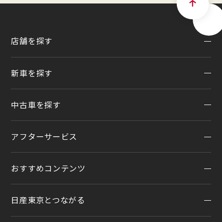
店舗を探す
新車を探す
地域から探す
一覧から探す
中古車を探す
試乗車・展示車検索
店舗リニューアル情報
福祉車両（ライフケアビークル）
店舗統合・移転のお知らせ
アフターサービス
在庫車一覧
カスタイマイズサービス
営業カレンダー
中古車ワイド保証
クルマのサブスク（P.O.P）
おすすめコンテンツ
アフターサービスTOP
法人リースオンライン受付
メンテナンスネット予約
日産東京とつながる
オンライン相談予約
おすすめコンテンツ
車検
オンライン見積り