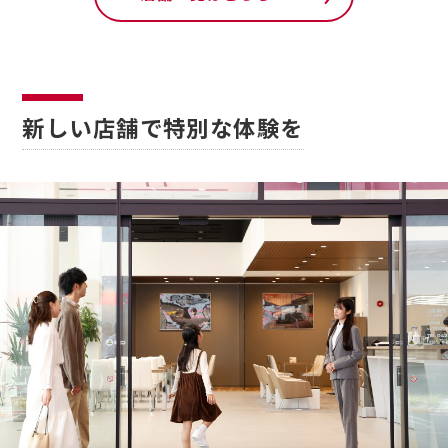
お客さま本位の業務運営方針（FD宣言）
金融商品販売の勧誘方針
価格協議に関する基本方針
新しい店舗で特別な体験を
日産ピーズフィールドクラフト
ルノーNT販売