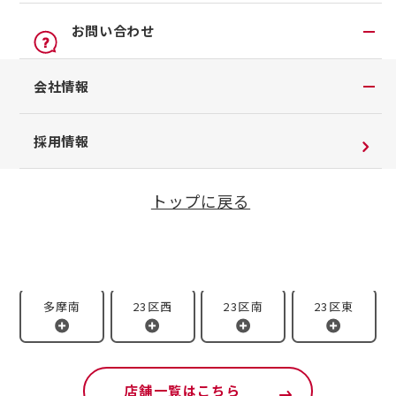
オンライン見積り
点検
公式LINEアカウント
お問い合わせ
カタログ請求
車検立会い見積り
店舗ブログ
日産カーライフ保険
お問い合わせTOP
会社情報
メンテプロパック
公式Youtubeアカウント
イオンモール多摩平の森
チャットサポート
季節のおすすめ商品
コラム「クルマと暮らす」
会社情報
採用情報
車内空間の商品
日産車と紡ぐストーリー
企業理念
整備料金
新車店舗 [92店舗]
中古車店舗 [18店舗]
トップに戻る
お客さまよりお預かりする大切な書類について
タイヤ・ホイールセットお預かりサービス
SDGsへの取り組み
多摩西
多摩北
23区北西
23区北東
抗菌・抗ウイルスコートロングタイプ
ダイバーシティ＆インクルージョン
モータースポーツ室
電子公告
多摩南
23区西
23区南
23区東
企業年金
自動車引取業登録通知書
店舗一覧はこちら