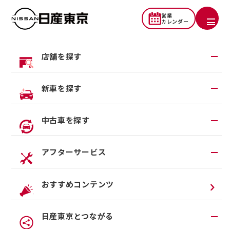
営業
カレンダー
店舗を探す
店舗を探す
地域から探す
新車を探す
新しい店舗で特別な体験を
一覧から探す
統合・移転のお知らせ
営業カレンダー
試乗車・展示車検索
中古車を探す
店舗リニューアル情報
ご依頼メニュー
福祉車両（ライフケアビークル）
店舗統合・移転のお知らせ
在庫車一覧
アフターサービス
地図で探す
カスタイマイズサービス
営業カレンダー
地図を参照し、下の地域名ボタンをタップすると、各エリ
中古車ワイド保証
クルマのサブスク（P.O.P）
アの店舗一覧が表示されます。
アフターサービスTOP
おすすめコンテンツ
法人リースオンライン受付
メンテナンスネット予約
日産東京とつながる
オンライン相談予約
車検