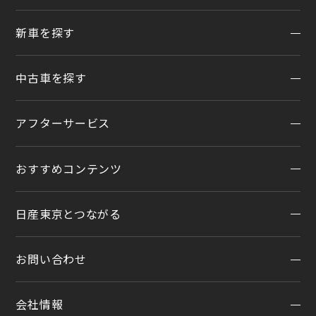
新車を探す
地域から探す
一覧から探す
中古車を探す
試乗車・展示車検索
店舗リニューアル情報
福祉車両（ライフケアビークル）
店舗統合・移転のお知らせ
アフターサービス
在庫車一覧
カスタイマイズサービス
営業カレンダー
中古車ワイド保証
クルマのサブスク（P.O.P）
おすすめコンテンツ
アフターサービスTOP
法人リースオンライン受付
メンテナンスネット予約
日産東京とつながる
オンライン相談予約
おすすめコンテンツ
車検
オンライン見積り
点検
お問い合わせ
公式LINEアカウント
カタログ請求
車検立会い見積り
店舗ブログ
日産カーライフ保険
会社情報
メンテプロパック
お問い合わせTOP
公式Youtubeアカウント