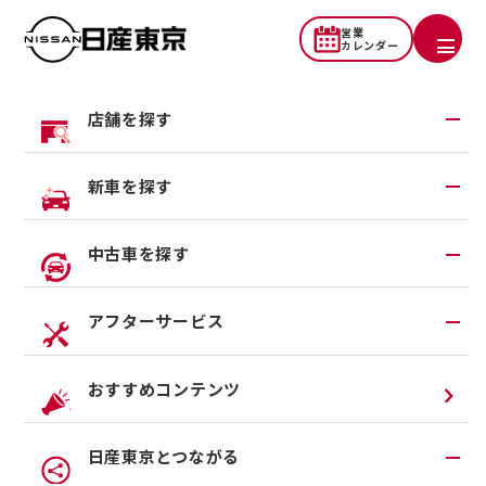
営業
カレンダー
トップ
コラム
コラム一覧
店舗を探す
雪でスリップする原因は？雪でも安心、スタッドレスタイ
ヤの仕組みを解説
地域から探す
新車を探す
2024.12.20
2025.11.28
一覧から探す
雪でスリップする原因は？雪でも
試乗車・展示車検索
中古車を探す
店舗リニューアル情報
安心、スタッドレスタイヤの仕組み
福祉車両（ライフケアビークル）
店舗統合・移転のお知らせ
在庫車一覧
アフターサービス
を解説
カスタイマイズサービス
営業カレンダー
中古車ワイド保証
クルマのサブスク（P.O.P）
アフターサービスTOP
おすすめコンテンツ
法人リースオンライン受付
メンテナンスネット予約
日産東京とつながる
オンライン相談予約
車検