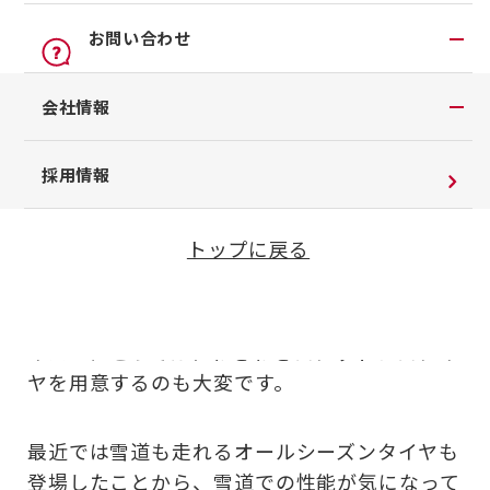
オンライン見積り
点検
公式LINEアカウント
お問い合わせ
カタログ請求
車検立会い見積り
店舗ブログ
日産カーライフ保険
お問い合わせTOP
会社情報
メンテプロパック
公式Youtubeアカウント
イオンモール多摩平の森
チャットサポート
季節のおすすめ商品
コラム「クルマと暮らす」
会社情報
採用情報
運転中の雪道でのスリップはとても怖いですよ
車内空間の商品
日産車と紡ぐストーリー
企業理念
ね？
整備料金
トップに戻る
お客さまよりお預かりする大切な書類について
タイヤ・ホイールセットお預かりサービス
スタッドレスタイヤを履いていれば雪道も安心
SDGsへの取り組み
抗菌・抗ウイルスコートロングタイプ
ですが、雪が降る地域を走ることが少ないドラ
ダイバーシティ＆インクルージョン
イバーにとっては、わざわざスタッドレスタイ
モータースポーツ室
ヤを用意するのも大変です。
電子公告
企業年金
最近では雪道も走れるオールシーズンタイヤも
自動車引取業登録通知書
登場したことから、雪道での性能が気になって