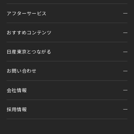
福祉車両（ライフケアビークル）
店舗統合・移転のお知らせ
アフターサービス
在庫車一覧
カスタイマイズサービス
営業カレンダー
中古車ワイド保証
クルマのサブスク（P.O.P）
おすすめコンテンツ
アフターサービスTOP
法人リースオンライン受付
メンテナンスネット予約
日産東京とつながる
オンライン相談予約
おすすめコンテンツ
車検
オンライン見積り
点検
お問い合わせ
公式LINEアカウント
カタログ請求
車検立会い見積り
店舗ブログ
日産カーライフ保険
会社情報
メンテプロパック
お問い合わせTOP
公式Youtubeアカウント
イオンモール多摩平の森
季節のおすすめ商品
チャットサポート
コラム「クルマと暮らす」
カーラインアップ
採用情報
会社情報
車内空間の商品
日産車と紡ぐストーリー
企業理念
整備料金
採用情報
お客さまよりお預かりする大切な書類について