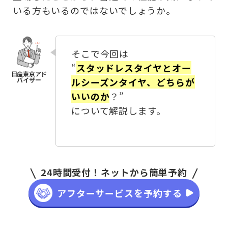
お客さま本位の業務運営方針（FD宣言）
いる方もいるのではないでしょうか。
金融商品販売の勧誘方針
価格協議に関する基本方針
そこで今回は
日産ピーズフィールドクラフト
“
スタッドレスタイヤとオー
ルシーズンタイヤ、どちらが
ルノーNT販売
いいのか
？”
について解説します。
24時間受付！ネットから簡単予約
アフターサービスを予約する