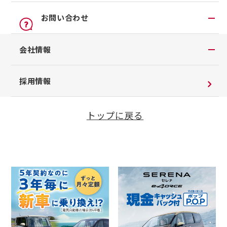
オンライン見積り
点検
公式LINEアカウント
お問い合わせ
カタログ請求
車検立会い見積り
店舗ブログ
購入資金30万円とWチャン
日産カーライフ保険
お問い合わせTOP
会社情報
メンテプロパック
スで10万円が合計5,200名
公式Youtubeアカウント
イオンモール多摩平の森
さまに当たる新車購入資金
チャットサポート
メンテナンス商品TOP
コラム「クルマと暮らす」
プレゼントキャンペーン！
会社情報
採用情報
季節のおすすめ商品
日産車と紡ぐストーリー
企業理念
整備料金
トップに戻る
お客さまよりお預かりする大切な書類について
タイヤ・ホイールセットお預かりサービス
購入サポート
SDGsへの取り組み
抗菌・抗ウイルスコートロングタイプ
ダイバーシティ＆インクルージョン
モータースポーツ室
電子公告
企業年金
自動車引取業登録通知書