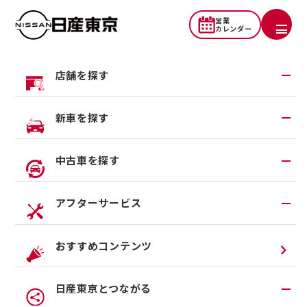
営業
カレンダー
店舗を探す
おすすめコンテンツ
地域から探す
新車を探す
一覧から探す
試乗車・展示車検索
フェア・キャンペーン
中古車を探す
店舗リニューアル情報
福祉車両（ライフケアビークル）
店舗統合・移転のお知らせ
在庫車一覧
アフターサービス
カスタイマイズサービス
営業カレンダー
中古車ワイド保証
クルマのサブスク（P.O.P）
アフターサービスTOP
おすすめコンテンツ
法人リースオンライン受付
メンテナンスネット予約
日産東京とつながる
オンライン相談予約
車検