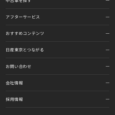
中古車を探す
試乗車・展示車検索
店舗リニューアル情報
福祉車両（ライフケアビークル）
店舗統合・移転のお知らせ
アフターサービス
在庫車一覧
カスタイマイズサービス
営業カレンダー
中古車ワイド保証
クルマのサブスク（P.O.P）
おすすめコンテンツ
アフターサービスTOP
法人リースオンライン受付
メンテナンスネット予約
日産東京とつながる
オンライン相談予約
おすすめコンテンツ
車検
オンライン見積り
点検
お問い合わせ
公式LINEアカウント
カタログ請求
車検立会い見積り
店舗ブログ
日産カーライフ保険
会社情報
メンテプロパック
お問い合わせTOP
公式Youtubeアカウント
イオンモール多摩平の森
メンテナンス商品TOP
チャットサポート
コラム「クルマと暮らす」
カーラインアップ
採用情報
会社情報
季節のおすすめ商品
日産車と紡ぐストーリー
企業理念
整備料金