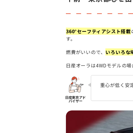
360°セーフティアシスト搭載
す。
燃費がいいので、
いろいろな
日産オーラは4WDモデルの場
重心が低く安