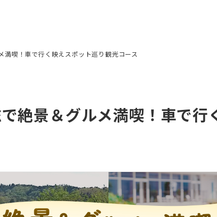
メ満喫！車で行く映えスポット巡り観光コース
総で絶景＆グルメ満喫！車で行
ス