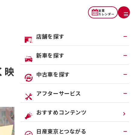
営業
カレンダー
店舗を探す
地域から探す
新車を探す
一覧から探す
く映えスポット
試乗車・展示車検索
中古車を探す
店舗リニューアル情報
福祉車両（ライフケアビークル）
店舗統合・移転のお知らせ
在庫車一覧
アフターサービス
カスタイマイズサービス
営業カレンダー
中古車ワイド保証
クルマのサブスク（P.O.P）
Share
アフターサービスTOP
おすすめコンテンツ
法人リースオンライン受付
メンテナンスネット予約
日産東京とつながる
オンライン相談予約