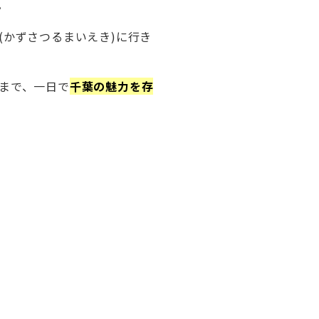
。
自動車引取業登録通知書
かずさつるまいえき)に行き
お客さま本位の業務運営方針（FD宣
言）
まで、一日で
千葉の魅力を存
金融商品販売の勧誘方針
日産ピーズフィールドクラフト
ルノーNT販売