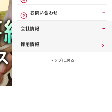
車検
オンライン見積り
点検
公式LINEアカウント
お問い合わせ
カタログ請求
車検立会い見積り
店舗ブログ
お問い合わせTOP
会社情報
日産カーライフ保険
メンテプロパック
公式Youtubeアカウント
チャットサポート
イオンモール多摩平の森
メンテナンス商品TOP
コラム「クルマと暮らす」
会社情報
採用情報
季節のおすすめ商品
日産車と紡ぐストーリー
企業理念
トップに戻る
整備料金
お客さまよりお預かりする大切な書類に
ついて
タイヤ・ホイールセットお預かりサービ
ス
SDGsへの取り組み
抗菌・抗ウイルスコートロングタイプ
ダイバーシティ＆インクルージョン
モータースポーツ室
電子公告
企業年金