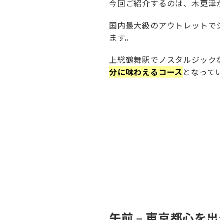
今回ご紹介するのは、木更津
国内最大級のアウトレットで
ます。
上総鶴舞駅でノスタルジック
分に味わえるコース
となって
午前 – 東京都心を