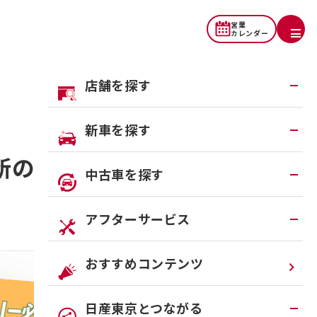
営業
カレンダー
店舗を探す
地域から探す
新車を探す
一覧から探す
新のトレンドを
試乗車・展示車検索
中古車を探す
店舗リニューアル情報
福祉車両（ライフケアビークル）
店舗統合・移転のお知らせ
在庫車一覧
アフターサービス
カスタイマイズサービス
営業カレンダー
中古車ワイド保証
クルマのサブスク（P.O.P）
Share
アフターサービスTOP
おすすめコンテンツ
法人リースオンライン受付
メンテナンスネット予約
日産東京とつながる
オンライン相談予約