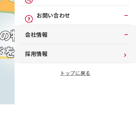
車検
オンライン見積り
点検
公式LINEアカウント
お問い合わせ
カタログ請求
車検立会い見積り
店舗ブログ
お問い合わせTOP
会社情報
日産カーライフ保険
メンテプロパック
公式Youtubeアカウント
チャットサポート
イオンモール多摩平の森
季節のおすすめ商品
コラム「クルマと暮らす」
会社情報
採用情報
車内空間の商品
日産車と紡ぐストーリー
企業理念
トップに戻る
整備料金
お客さまよりお預かりする大切な書類に
ついて
タイヤ・ホイールセットお預かりサービ
ス
SDGsへの取り組み
抗菌・抗ウイルスコートロングタイプ
ダイバーシティ＆インクルージョン
モータースポーツ室
電子公告
企業年金