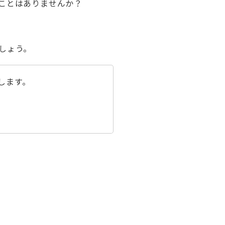
ことはありませんか？
自動車引取業登録通知書
お客さま本位の業務運営方針（FD宣
言）
しょう。
金融商品販売の勧誘方針
します。
価格協議に関する基本方針
日産ピーズフィールドクラフト
ルノーNT販売